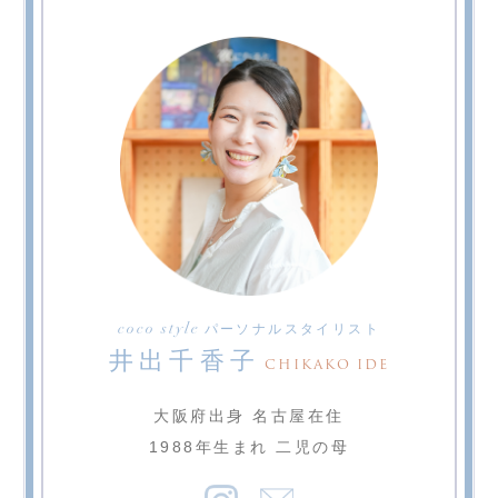
り
coco style
パーソナルスタイリスト
井出千香子
CHIKAKO IDE
大阪府出身 名古屋在住
1988年生まれ 二児の母