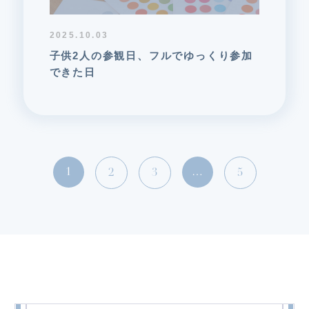
2025.10.03
子供2人の参観日、フルでゆっくり参加
できた日
投
1
…
2
3
5
稿
の
ペ
ー
ジ
送