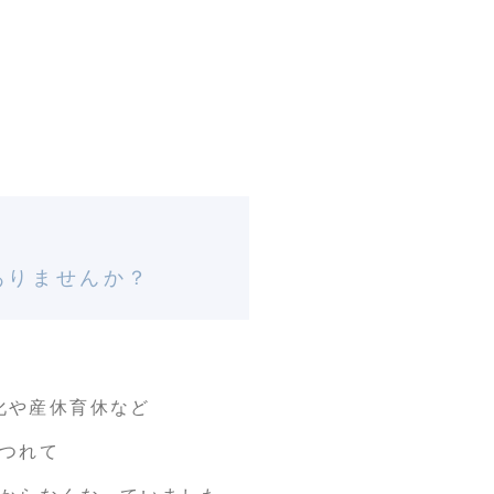
ありませんか？
化や産休育休など
つれて